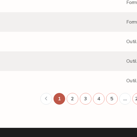
Form
Form
Outil
Outil
Outil
1
2
3
4
5
…