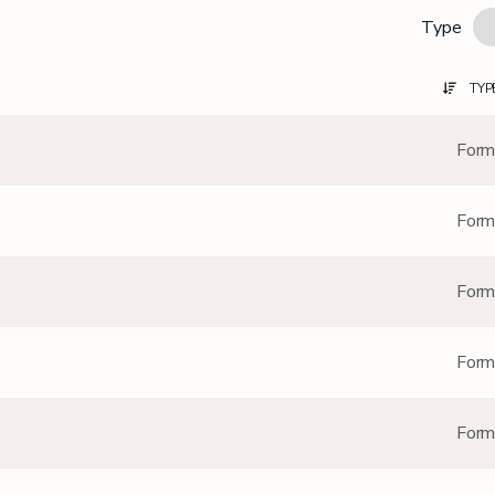
Type
TYP
Form
Form
Form
Form
Form