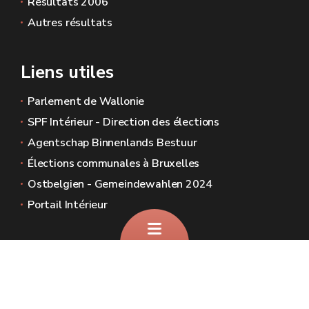
Résultats 2006
Autres résultats
Liens utiles
Coordonnées utiles :
Commission de contrôle des
Parlement de Wallonie
dépenses électorales et des
SPF Intérieur - Direction des élections
communications du Parlement de
Agentschap Binnenlands Bestuur
Wallonie.
Élections communales à Bruxelles
Square Arthur Masson, 6, 5012,
Ostbelgien - Gemeindewahlen 2024
NAMUR
Portail Intérieur
Le Parlement de Wallonie
.
Sites généraux de la Wallonie
Wallonie.be
Gouvernement wallon