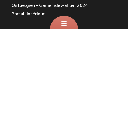
Ostbelgien - Gemeindewahlen 2024
Portail Intérieur
Sites généraux de la Wallonie
Wallonie.be
Gouvernement wallon
Service public de Wallonie
Wallex
Géoportail
Jobs
Nous contacter