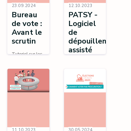
23.09.2024
12.10.2023
Bureau
PATSY -
de vote :
Logiciel
Avant le
de
scrutin
dépouillement
assisté
Tutoriel sur les
opérations du
Vidéo de
bureau de vote :
présentation du
avant le scrutin.
logiciel de
dépouillement
assisté
"PATSY".
11.10.2023
30.05.2024