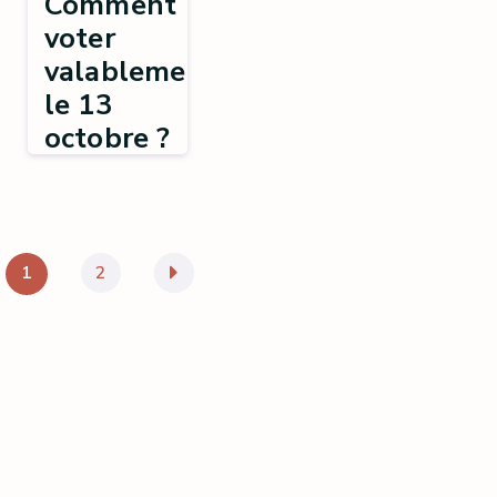
Comment
voter
valablement
le 13
octobre ?
Découvrez,
grâce à ce
tutoriel vidéo,
comment voter
valablement le
1
2
»
13 octobre
2024 aux
élections...