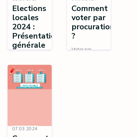
Elections
Comment
locales
voter par
2024 :
procuration
Présentation
?
générale
Voter par
procuration pour
Présentation
les élections du
générale du
13 octobre
scrutin du 13
2024.
octobre 2024.
07.03.2024