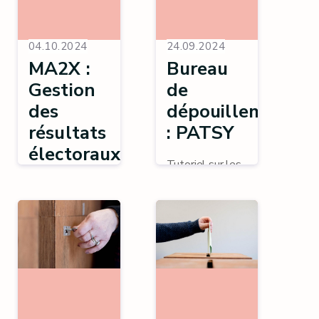
04.10.2024
24.09.2024
MA2X :
Bureau
Gestion
de
des
dépouillement
résultats
: PATSY
électoraux
Tutoriel sur les
opérations du
Tutoriel vidéo
bureau de
pour la gestion
dépouillement
des résultats
grâce au logiciel
électoraux via
PATSY.
MA2X.