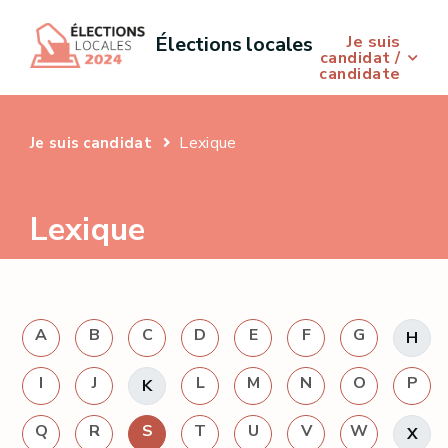
Je suis
Élections locales
candidat /
candidate
Lexique
Je suis candidat
Lexique
A
B
C
D
E
F
G
H
I
J
L
M
N
O
P
K
Q
R
S
T
U
V
W
X