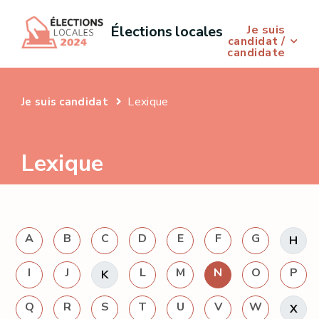
Je suis
Élections locales
candidat /
candidate
Lexique
Je suis candidat
Lexique
A
B
C
D
E
F
G
H
I
J
L
M
N
O
P
K
Q
R
S
T
U
V
W
X