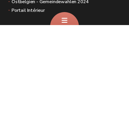
Ostbelgien - Gemeindewahlen 2024
Portail Intérieur
Sites généraux de la Wallonie
Wallonie.be
Gouvernement wallon
Service public de Wallonie
Wallex
Géoportail
Jobs
Nous contacter