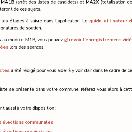
t
MA1B
(arrêt des listes de candidats) et
MA2X
(totalisation d
teront de ces sujets.
les étapes à suivre dans l'application. Le
guide utilisateur 
ignatures de soutien.
ées au module M1B, vous pouvez
revoir l'enregistrement vid
tées
lors des séances.
istes
a été rédigé pour vous aider à y voir clair dans le cadre de c
 liste se présente dans votre commune, référez vous alors à cet
 aussi à votre disposition :
es élections communales
 élections provinciales