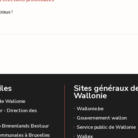
raux !
iles
Sites généraux de
Wallonie
de Wallonie
Wallonie.be
r - Direction des
Gouvernement wallon
 Binnenlands Bestuur
Service public de Wallonie
ommunales à Bruxelles
Wallex