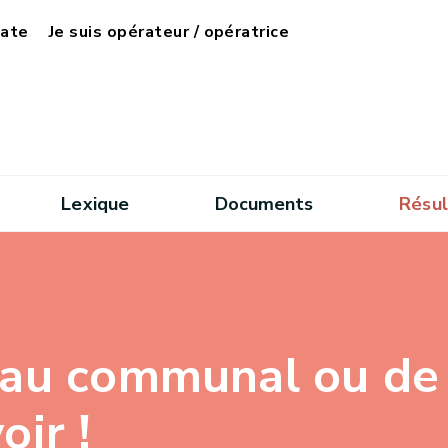
date
Je suis opérateur / opératrice
Lexique
Documents
Résul
au communal ou de di
oir !