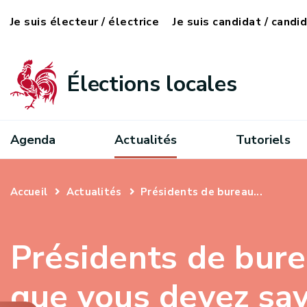
Je suis électeur / électrice
Je suis candidat / candi
Élections locales
Agenda
Actualités
Tutoriels
Accueil
Actualités
Présidents de bureau...
Présidents de bure
que vous devez sav