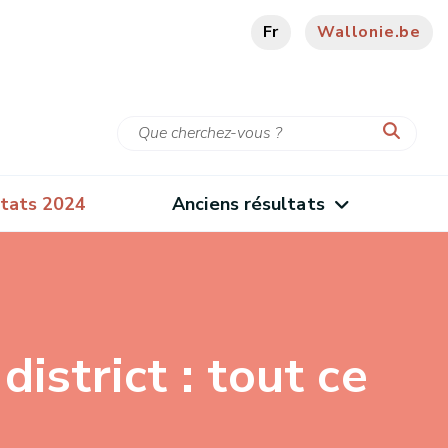
Fr
Wallonie.be
tats 2024
Anciens résultats
strict : tout ce